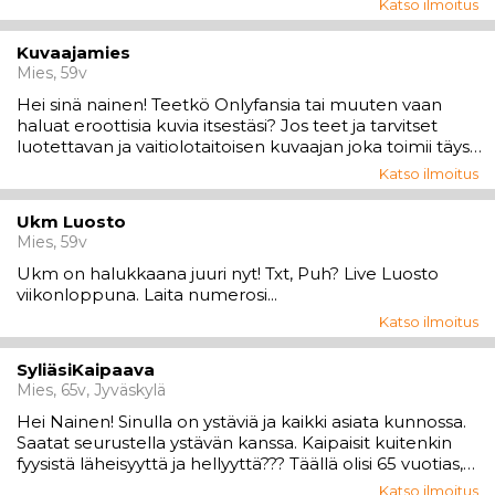
Katso ilmoitus
Kuvaajamies
Mies, 59v
Hei sinä nainen! Teetkö Onlyfansia tai muuten vaan
haluat eroottisia kuvia itsestäsi? Jos teet ja tarvitset
luotettavan ja vaitiolotaitoisen kuvaajan joka toimii täysin
sinun ehdoilla ja toiveittesi mukaan, ota yhteyttä niin
Katso ilmoitus
sovitaan miten edetään. Sinuun en kajoa joten olet
todella turvallisessa s...
Ukm Luosto
Mies, 59v
Ukm on halukkaana juuri nyt! Txt, Puh? Live Luosto
viikonloppuna. Laita numerosi...
Katso ilmoitus
SyliäsiKaipaava
Mies, 65v, Jyväskylä
Hei Nainen! Sinulla on ystäviä ja kaikki asiata kunnossa.
Saatat seurustella ystävän kanssa. Kaipaisit kuitenkin
fyysistä läheisyyttä ja hellyyttä??? Täällä olisi 65 vuotias,
siisti ja hyväkäytöksinen mies, joka tuntee samoin.
Katso ilmoitus