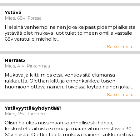
Vastaa minulle ja laita yhteystietosi........ Jukka...
Ystävä
Mies, 68v, Forssa
Hei sinä vanhempi nainen joka kaipaat pidempi aikaista
ystävää olet mukava luot tulet toimeen omilla vastaile
68v varatulle miehelle...
Katso ilmoitus
Herra85
Mies, 41v, Pirkanmaa
Mukava ja kiltti mies etsii, kenties sitä elämänsä
rakkautta. Olethan kiltti ja ennenkaikkea toisen
huomioon ottava nainen. Toiveissa löytää nainen joka
arvostaa toista sellaisena kuin on, koska niin minäkin
Katso ilmoitus
arvostan toista juuri sellaisena kun on. Jokaisella on
joskus ollut varmasti vaikeeta joskus...
Ystävyyttä&yhdyntää?
Mies, 45v, Tampere
Olisin halukas nussimaan säännöllisesti ihanaa,
keskustelutaitoista söpöä ja märän vitun omistavaa 30-
60v naista.. Oletko täällä mukava nainen, sinkkuneito/äiti