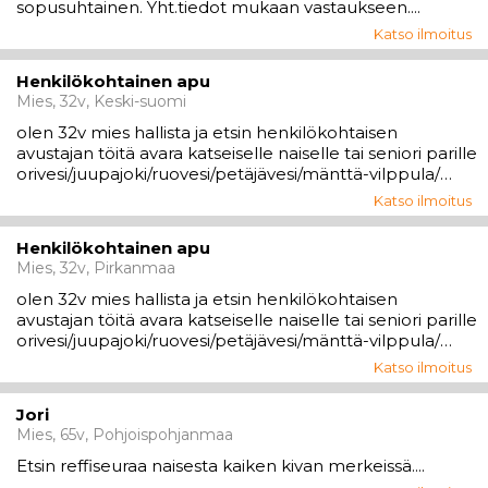
sopusuhtainen. Yht.tiedot mukaan vastaukseen....
Katso ilmoitus
Henkilökohtainen apu
Mies, 32v, Keski-suomi
olen 32v mies hallista ja etsin henkilökohtaisen
avustajan töitä avara katseiselle naiselle tai seniori parille
orivesi/juupajoki/ruovesi/petäjävesi/mänttä-vilppula/
jämsä/Muurame alueelta..ja olen mielestäni hyvä
Katso ilmoitus
avustajaksi koska olen hellä empaattinen ja palvelu altis
ja teen mielelläni kotihoid...
Henkilökohtainen apu
Mies, 32v, Pirkanmaa
olen 32v mies hallista ja etsin henkilökohtaisen
avustajan töitä avara katseiselle naiselle tai seniori parille
orivesi/juupajoki/ruovesi/petäjävesi/mänttä-vilppula/
jämsä/Muurame alueelta..ja olen mielestäni hyvä
Katso ilmoitus
avustajaksi koska olen hellä empaattinen ja palvelu altis
ja teen mielelläni kotihoid...
Jori
Mies, 65v, Pohjoispohjanmaa
Etsin reffiseuraa naisesta kaiken kivan merkeissä....