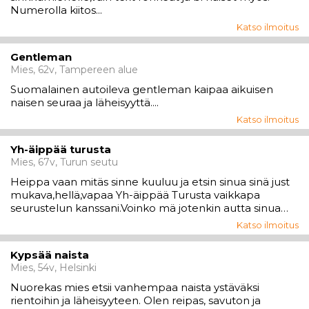
Numerolla kiitos...
Katso ilmoitus
Gentleman
Mies, 62v, Tampereen alue
Suomalainen autoileva gentleman kaipaa aikuisen
naisen seuraa ja läheisyyttä....
Katso ilmoitus
Yh-äippää turusta
Mies, 67v, Turun seutu
Heippa vaan mitäs sinne kuuluu ja etsin sinua sinä just
mukava,hellä,vapaa Yh-äippää Turusta vaikkapa
seurustelun kanssani.Voinko mä jotenkin autta sinua
sitten.No niin täs olisi nyt ihan
Katso ilmoitus
mukava,vapaa,terve,siisti,sporttinen,puhelias,raikas,avoin
,hellä,herkkä,lämmin,nuorekas,huumorintajuinen,töissä
Kypsää naista
k...
Mies, 54v, Helsinki
Nuorekas mies etsii vanhempaa naista ystäväksi
rientoihin ja läheisyyteen. Olen reipas, savuton ja