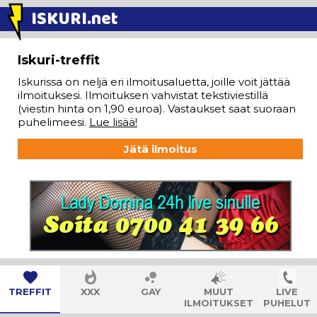
ISKURI
.net
Iskuri-treffit
Iskurissa on neljä eri ilmoitusaluetta, joille voit jättää
ilmoituksesi. Ilmoituksen vahvistat tekstiviestillä
(viestin hinta on 1,90 euroa). Vastaukset saat suoraan
puhelimeesi.
Lue lisää!
Jätä ilmoitus
TREFFIT
XXX
GAY
MUUT
LIVE
ILMOITUKSET
PUHELUT