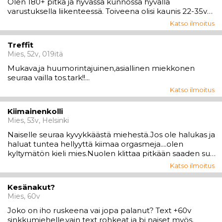
Olen 180+ pitkä ja hyvässä kunnossa hyvällä
varustuksella liikenteessä. Toiveena olisi kaunis 22-35v
nainen jolla halua tutustua tai kenties enemmän.. jätän
Katso ilmoitus
sinun mielikuvituksesi varaan. Odotan yhteydenottoasi
ja kiitos kun luit viestin loppuun♥️...
Treffit
Mies, 52v, 019itä
Mukava,ja huumorintajuinen,asiallinen miekkonen
seuraa vailla tos.tark!!...
Katso ilmoitus
Kiimainenkolli
Mies, 53v, Helsinki
Naiselle seuraa kyvykkäästä miehestä.Jos ole halukas ja
haluat tuntea hellyyttä kiimaa orgasmeja....olen
kyltymätön kieli mies.Nuolen klittaa pitkään saaden sut
huokailemaan voihkimaan.....
Katso ilmoitus
Kesänakut?
Mies, 60v
Joko on iho ruskeena vai jopa palanut? Text +60v
sinkkumiehelle,vain text rohkeat ja bi naiset myös.