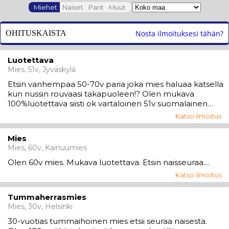
Miehet
Naiset
Parit
Muut
OHITUSKAISTA
Nosta ilmoituksesi tähän?
Luotettava
Mies, 51v, Jyväskylä
Etsin vanhempaa 50-70v paria joka mies haluaa katsella
kun nussin rouvaasi takapuoleen!? Olen mukava
100%luotettava siisti ok vartaloinen 51v suomalainen
mies. Koko suomi,matka ei este,rohkeasti yhteyksiä!...
Katso ilmoitus
Mies
Mies, 60v, Kainuumies
Olen 60v mies. Mukava luotettava. Etsin naisseuraa....
Katso ilmoitus
Tummaherrasmies
Mies, 30v, Helsinki
30-vuotias tummaihoinen mies etsii seuraa naisesta.