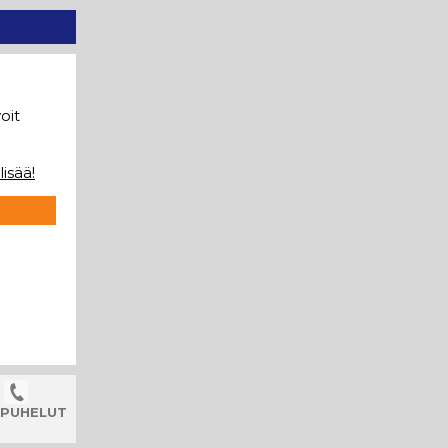
voit
lisää!
 PUHELUT