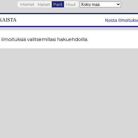
Miehet
Naiset
Parit
Muut
KAISTA
Nosta ilmoituks
ä ilmoituksia valitsemillasi hakuehdoilla.