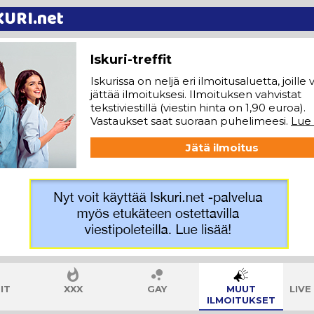
KURI
.net
Iskuri-treffit
Iskurissa on neljä eri ilmoitusaluetta, joille 
jättää ilmoituksesi. Ilmoituksen vahvistat
tekstiviestillä (viestin hinta on 1,90 euroa).
Vastaukset saat suoraan puhelimeesi.
Lue 
Jätä ilmoitus
IT
XXX
GAY
MUUT
LIVE
ILMOITUKSET